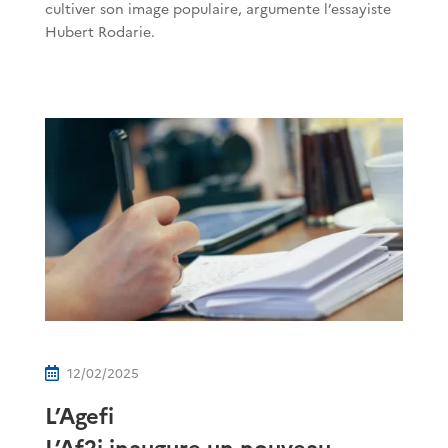
cultiver son image populaire, argumente l’essayiste
Hubert Rodarie.
12/02/2025

L’Agefi
L’Af2i inaugure un nouveau