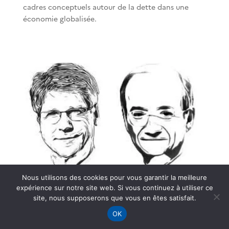
cadres conceptuels autour de la dette dans une
économie globalisée.
Nous utilisons des cookies pour vous garantir la meilleure
expérience sur notre site web. Si vous continuez à utiliser ce
21/11/2024

site, nous supposerons que vous en êtes satisfait.
Agefi
OK